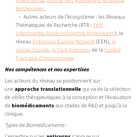
Polepharma
,
Groupe IMT
,
MabDesign
,
Atlanpôle
Biothérapies
.
Autres acteurs de l’écosystème : les Réseaux
Thématiques de Recherche (RTR :
FéRI
Infectiologie
,
Biotechnocentre
,
MotivHealth
), le
réseau
Entreprise Europe Network
(EEN),
l
e
réseau Euclide
,
le Club Anticorps
de la
Société
Française d’Immunologie
.
Nos compétences et nos expertises
Les acteurs du réseau se positionnent sur
une
approche translationnelle
qui va de la sélection
de cibles thérapeutiques à la conception et l’évaluation
de
biomédicaments
aux stades de R&D et jusqu’à la
clinique.
Types de Biomédicaments :
L’expertise sur les
anticorps
s’appuie sur