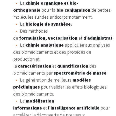
La
chimie organique et bio-
orthogonale
pour la
bio conjugaison
de petites
molécules sur des anticorps notamment.
La
biologie de synthèse.
Des méthodes
de
formulation,
vectorisation
et
d’administrati
La
chimie analytique
appliquée aux analyses
des biomédicaments et des procédés de
production et
la
caractérisation
et
quantification
des
biomédicaments par
spectrométrie de masse
.
La génération de meilleurs
modèles
précliniques
pour valider les effets biologiques
des biomédicaments.
La
modélisation
informatique
et
l’intelligence artificielle
pour
accélérer la découverte de nouveaux